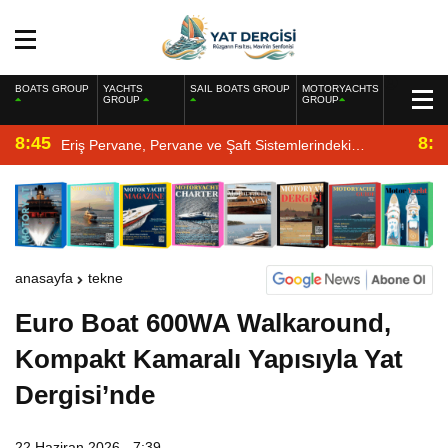
BOATS GROUP
YACHTS
SAIL BOATS GROUP
MOTORYACHTS
GROUP
GROUP
8:45
8:2
Eriş Pervane, Pervane ve Şaft Sistemlerindeki
Uzmanlığıyla Yat Dergisi’nde
anasayfa
tekne
Euro Boat 600WA Walkaround,
Kompakt Kamaralı Yapısıyla Yat
Dergisi’nde
22 Haziran 2026 - 7:39