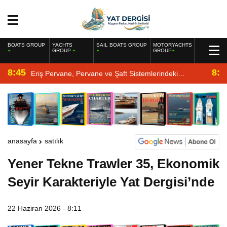
BOATS GROUP
YACHTS
SAIL BOATS GROUP
MOTORYACHTS
GROUP
GROUP
8:45
8:2
Eriş Pervane, Pervane ve Şaft Sistemlerindeki
Uzmanlığıyla Yat Dergisi’nde
anasayfa
satılık
Yener Tekne Trawler 35, Ekonomik
Seyir Karakteriyle Yat Dergisi’nde
22 Haziran 2026 - 8:11