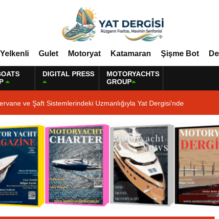
Yelkenli
Gulet
Motoryat
Katamaran
Şişme Bot
De
BOATS
DIGITAL PRESS
MOTORYACHTS
P
GROUP
ervane ve Şaft Sistemlerindeki Uzmanlığıyla Yat Dergisi’nde