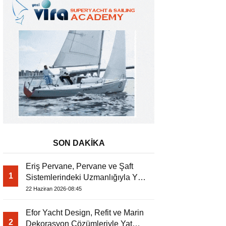
SON DAKİKA
Eriş Pervane, Pervane ve Şaft
1
Sistemlerindeki Uzmanlığıyla Yat
Dergisi’nde
22 Haziran 2026-08:45
Efor Yacht Design, Refit ve Marin
2
Dekorasyon Çözümleriyle Yat