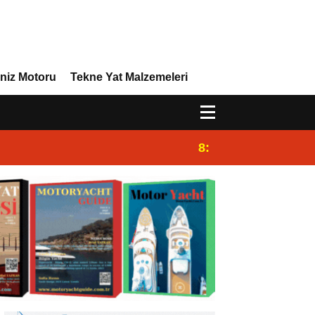
niz Motoru
Tekne Yat Malzemeleri
8:29
Efor Yacht Design,