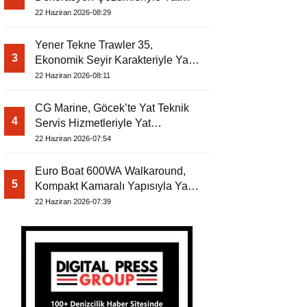
Dergisi’nde
22 Haziran 2026-08:29
Yener Tekne Trawler 35,
3
Ekonomik Seyir Karakteriyle Yat
Dergisi’nde
22 Haziran 2026-08:11
CG Marine, Göcek’te Yat Teknik
4
Servis Hizmetleriyle Yat
Dergisi’nde
22 Haziran 2026-07:54
Euro Boat 600WA Walkaround,
5
Kompakt Kamaralı Yapısıyla Yat
Dergisi’nde
22 Haziran 2026-07:39