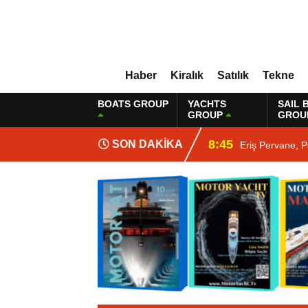
Haber
Kiralık
Satılık
Tekne
BOATS GROUP
YACHTS
SAIL 
GROUP
GROU
8:45
SON DAKİKA
Eriş Pervane, P