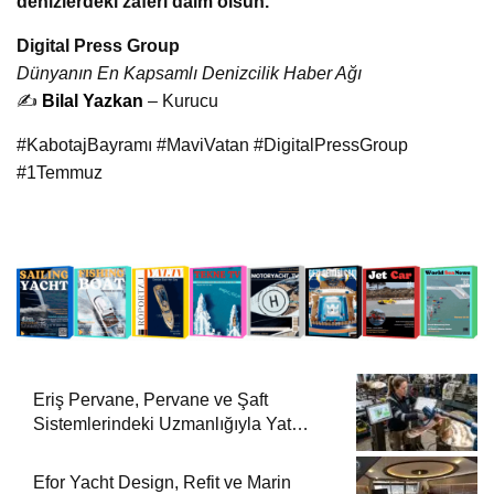
denizlerdeki zaferi daim olsun.
Digital Press Group
Dünyanın En Kapsamlı Denizcilik Haber Ağı
✍️
Bilal Yazkan
– Kurucu
#KabotajBayramı #MaviVatan #DigitalPressGroup
#1Temmuz
Eriş Pervane, Pervane ve Şaft
Sistemlerindeki Uzmanlığıyla Yat
Dergisi’nde
Efor Yacht Design, Refit ve Marin