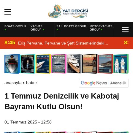
BOATS GROUP
YACHTS
SAIL BOATS GROUP
MOTORYACHTS
GROUP
GROUP
8:45
8:2
Eriş Pervane, Pervane ve Şaft Sistemlerindeki
Uzmanlığıyla Yat Dergisi’nde
anasayfa
haber
1 Temmuz Denizcilik ve Kabotaj
Bayramı Kutlu Olsun!
01 Temmuz 2025 - 12:58