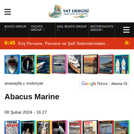
BOATS GROUP
YACHTS
SAIL BOATS GROUP
MOTORYACHTS
GROUP
GROUP
8:45
8:2
Eriş Pervane, Pervane ve Şaft Sistemlerindeki
Uzmanlığıyla Yat Dergisi’nde
anasayfa
motoryat
Abacus Marine
08 Şubat 2024 - 16:27