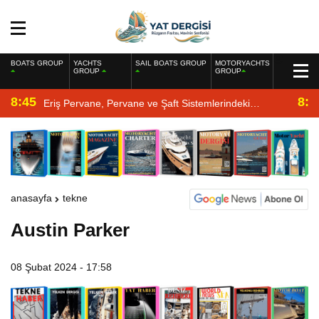
BOATS GROUP
YACHTS
SAIL BOATS GROUP
MOTORYACHTS
GROUP
GROUP
8:45
8:2
Eriş Pervane, Pervane ve Şaft Sistemlerindeki
Uzmanlığıyla Yat Dergisi’nde
anasayfa
tekne
Austin Parker
08 Şubat 2024 - 17:58