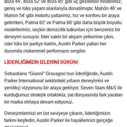
Ibiza 44′, Ibiza 52′ ve Ibiza 85′ gibi üç gezilebilir modelimiz,
geniş ve lüks yaşam alanlarıyla donatılmıştır. Mahòn 46′ ve
Mahon 54′ gibi motorlu yatlarımız, hız ve konforu bir araya
getirirken, Palma 62′ ve Palma 66′ gibi daha büyük boyutlu
modellerimiz, seçkin denizcilik tutkunları için benzersiz bir
deneyim sunuyor. İster sakin bir akşam yelkenine çıkın,
ister lüks bir partiye katılın, Austin Parker yatları her
durumda mükemmel performans sergiler.
LİDERLİĞİMİZİN İZLERİNİ SÜRÜN!
Sebastiano “Gianni” Gravagno’nun liderliğinde, Austin
Parker International sektördeki yılların deneyimini ve
yenilikçi vizyonunu bir araya getiriyor. Seven Stars M&S ile
kurduğumuz stratejik ortaklıkla, yat dünyasında fark yaratan
bir marka olmaya devam ediyoruz.
Deneyimlerinizi en üst seviyeye çıkarın, liderliğimizin
farkını keşfedin, Austin Parker ile hayallerinizi gerçeğe