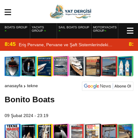
BOATS GROUP
YACHTS
SAIL BOATS GROUP
MOTORYACHTS
GROUP
GROUP
8:45
8:2
Eriş Pervane, Pervane ve Şaft Sistemlerindeki
Uzmanlığıyla Yat Dergisi’nde
anasayfa
tekne
Bonito Boats
09 Şubat 2024 - 23:19