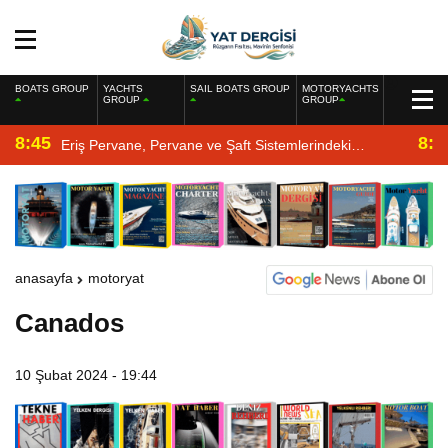
BOATS GROUP
YACHTS
SAIL BOATS GROUP
MOTORYACHTS
GROUP
GROUP
8:45
8:2
Eriş Pervane, Pervane ve Şaft Sistemlerindeki
Uzmanlığıyla Yat Dergisi’nde
anasayfa
motoryat
Canados
10 Şubat 2024 - 19:44