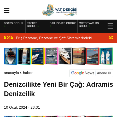
BOATS GROUP
YACHTS
SAIL BOATS GROUP
MOTORYACHTS
GROUP
GROUP
8:45
8:2
Eriş Pervane, Pervane ve Şaft Sistemlerindeki
Uzmanlığıyla Yat Dergisi’nde
anasayfa
haber
Denizcilikte Yeni Bir Çağ: Adramis
Denizcilik
10 Ocak 2024 - 23:31