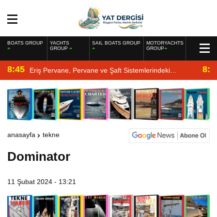
BOATS GROUP
YACHTS
SAIL BOATS GROUP
MOTORYACHTS
GROUP
GROUP
8:45
8:2
Eriş Pervane, Pervane ve Şaft Sistemlerindeki
Uzmanlığıyla Yat Dergisi’nde
anasayfa
tekne
Dominator
11 Şubat 2024 - 13:21