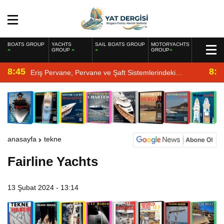
BOATS GROUP
YACHTS
SAIL BOATS GROUP
MOTORYACHTS
GROUP
GROUP
8:45
8:2
Eriş Pervane, Pervane ve Şaft Sistemlerindeki
Uzmanlığıyla Yat Dergisi’nde
anasayfa
tekne
Fairline Yachts
13 Şubat 2024 - 13:14