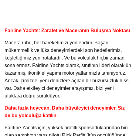
Fairline Yachts: Zarafet ve Maceranın Buluşma Noktası
Macera ruhu, her hareketimizi yönlendirir. Başarı,
mükemmellik ve lüks deneyimlerdeki son hedeflerimiz,
keşfettiğimiz yeni rotalardır. Ve bu yolculuk hiçbir zaman
sona ermez. Fairline Yachts olarak, sınıfının lideri olarak ün
kazanmış, ikonik el yapımı motor yatlarımızla tanınıyoruz.
Ancak içimizde, yeni denizlere açılan bir huzursuzluk hissi
var. Daha etkileyici deneyimler arayışımız, bizi yeni
ufuklara doğru sürüklüyor.
Daha fazla heyecan. Daha büyüleyici deneyimler. Siz
de bu yolculuğa katılın.
Fairline Yachts için, yüksek profilli sponsorluklarından biri
olan şampiyon yarış pilotu Rick Parfitt Jr’ın öncülüğünde