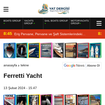
BOATS GROUP
YACHTS
SAIL BOATS GROUP
MOTORYACHTS
GROUP
GROUP
8:45
8:2
Eriş Pervane, Pervane ve Şaft Sistemlerindeki
Uzmanlığıyla Yat Dergisi’nde
anasayfa
tekne
Ferretti Yacht
13 Şubat 2024 - 15:47