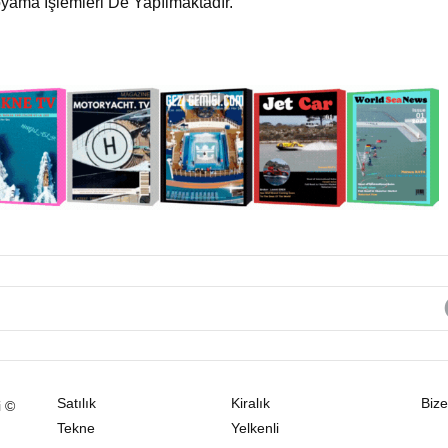
ama Işlemleri De Yapılmaktadır.
Satılık
Kiralık
Bize
i ©
Tekne
Yelkenli