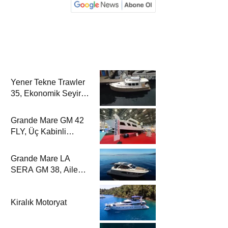
Yener Tekne Trawler
35, Ekonomik Seyir
Karakteriyle Yat
Dergisi’nde
Grande Mare GM 42
FLY, Üç Kabinli
Yerleşimiyle Yat
Dergisi’nde
Grande Mare LA
SERA GM 38, Aile
Tipi Motoryat
Konforuyla Yat
Kiralık Motoryat
Dergisi’nde