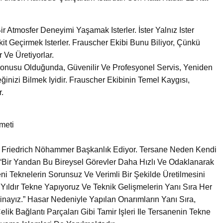
r Atmosfer Deneyimi Yaşamak Isterler. İster Yalnız Ister
t Geçirmek Isterler. Frauscher Ekibi Bunu Biliyor, Çünkü
 Ve Üretiyorlar.
nusu Olduğunda, Güvenilir Ve Profesyonel Servis, Yeniden
nizi Bilmek Iyidir. Frauscher Ekibinin Temel Kaygısı,
.
meti
i Friedrich Nöhammer Başkanlık Ediyor. Tersane Neden Kendi
Bir Yandan Bu Bireysel Görevler Daha Hızlı Ve Odaklanarak
ni Teknelerin Sorunsuz Ve Verimli Bir Şekilde Üretilmesini
 Yıldır Tekne Yapıyoruz Ve Teknik Gelişmelerin Yanı Sıra Her
nayız.” Hasar Nedeniyle Yapılan Onarımların Yanı Sıra,
k Bağlantı Parçaları Gibi Tamir Işleri Ile Tersanenin Tekne