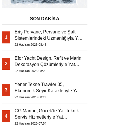
SON DAKİKA
Eriş Pervane, Pervane ve Şaft
1
Sistemlerindeki Uzmanlığıyla Yat
Dergisi’nde
22 Haziran 2026-08:45
Efor Yacht Design, Refit ve Marin
2
Dekorasyon Çözümleriyle Yat
Dergisi’nde
22 Haziran 2026-08:29
Yener Tekne Trawler 35,
3
Ekonomik Seyir Karakteriyle Yat
Dergisi’nde
22 Haziran 2026-08:11
CG Marine, Göcek’te Yat Teknik
4
Servis Hizmetleriyle Yat
Dergisi’nde
22 Haziran 2026-07:54