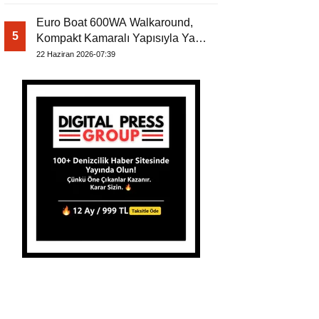
Euro Boat 600WA Walkaround,
5
Kompakt Kamaralı Yapısıyla Yat
Dergisi’nde
22 Haziran 2026-07:39