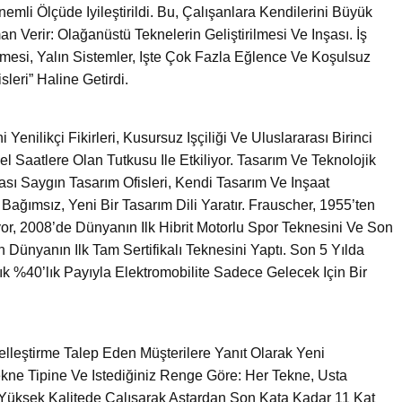
mli Ölçüde Iyileştirildi. Bu, Çalışanlara Kendilerini Büyük
 Verir: Olağanüstü Teknelerin Geliştirilmesi Ve Inşası. İş
rilmesi, Yalın Sistemler, Işte Çok Fazla Eğlence Ve Koşulsuz
leri” Haline Getirdi.
 Yenilikçi Fikirleri, Kusursuz Işçiliği Ve Uluslararası Birinci
 Saatlere Olan Tutkusu Ile Etkiliyor. Tasarım Ve Teknolojik
ası Saygın Tasarım Ofisleri, Kendi Tasarım Ve Inşaat
ağımsız, Yeni Bir Tasarım Dili Yaratır. Frauscher, 1955’ten
iyor, 2008’de Dünyanın Ilk Hibrit Motorlu Spor Teknesini Ve Son
 Dünyanın Ilk Tam Sertifikalı Teknesini Yaptı. Son 5 Yılda
k %40’lık Payıyla Elektromobilite Sadece Gelecek Için Bir
lleştirme Talep Eden Müşterilere Yanıt Olarak Yeni
kne Tipine Ve Istediğiniz Renge Göre: Her Tekne, Usta
üksek Kalitede Çalışarak Astardan Son Kata Kadar 11 Kat