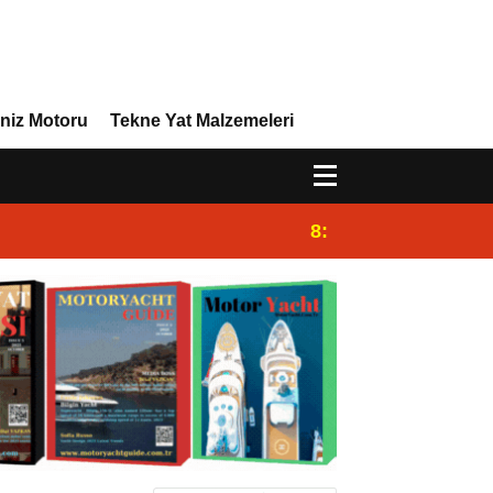
niz Motoru
Tekne Yat Malzemeleri
8:29
Efor Yacht Design,