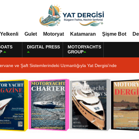
Yelkenli
Gulet
Motoryat
Katamaran
Şişme Bot
De
BOATS
DIGITAL PRESS
MOTORYACHTS
P
GROUP
ervane ve Şaft Sistemlerindeki Uzmanlığıyla Yat Dergisi’nde