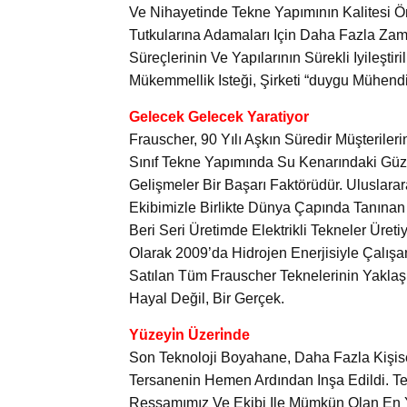
Ve Nihayetinde Tekne Yapımının Kalitesi Öne
Tutkularına Adamaları Için Daha Fazla Zaman
Süreçlerinin Ve Yapılarının Sürekli Iyileşti
Mükemmellik Isteği, Şirketi “duygu Mühendis
Gelecek Gelecek Yaratiyor
Frauscher, 90 Yılı Aşkın Süredir Müşterilerini
Sınıf Tekne Yapımında Su Kenarındaki Güzel
Gelişmeler Bir Başarı Faktörüdür. Uluslarar
Ekibimizle Birlikte Dünya Çapında Tanınan B
Beri Seri Üretimde Elektrikli Tekneler Üret
Olarak 2009’da Hidrojen Enerjisiyle Çalışan
Satılan Tüm Frauscher Teknelerinin Yaklaşı
Hayal Değil, Bir Gerçek.
Yüzeyi̇n Üzeri̇nde
Son Teknoloji Boyahane, Daha Fazla Kişise
Tersanenin Hemen Ardından Inşa Edildi. Te
Ressamımız Ve Ekibi Ile Mümkün Olan En Y