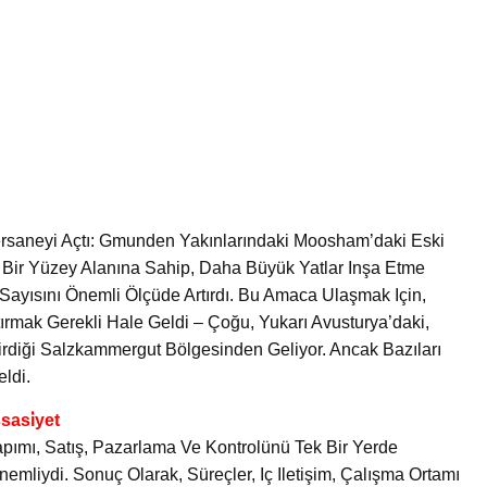
Tersaneyi Açtı: Gmunden Yakınlarındaki Moosham’daki Eski
k Bir Yüzey Alanına Sahip, Daha Büyük Yatlar Inşa Etme
Sayısını Önemli Ölçüde Artırdı. Bu Amaca Ulaşmak Için,
tırmak Gerekli Hale Geldi – Çoğu, Yukarı Avusturya’daki,
dirdiği Salzkammergut Bölgesinden Geliyor. Ancak Bazıları
ldi.
sasi̇yet
Yapımı, Satış, Pazarlama Ve Kontrolünü Tek Bir Yerde
emliydi. Sonuç Olarak, Süreçler, Iç Iletişim, Çalışma Ortamı