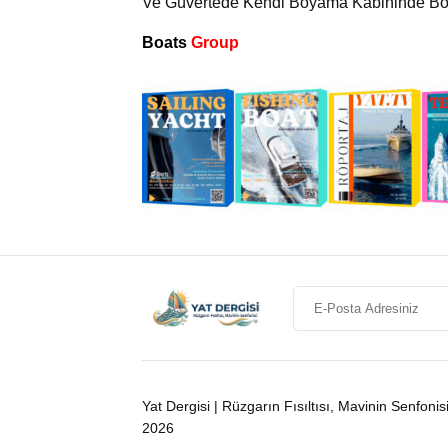
Ve Güvertede Kendi Boyama Kabininde Boy
Boats
Group
Yat Dergisi | Rüzgarın Fısıltısı, Mavinin Senfonis
2026