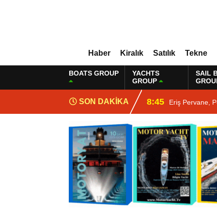
Haber
Kiralık
Satılık
Tekne
BOATS GROUP
YACHTS
SAIL 
GROUP
GROU
8:45
SON DAKİKA
Eriş Pervane, P