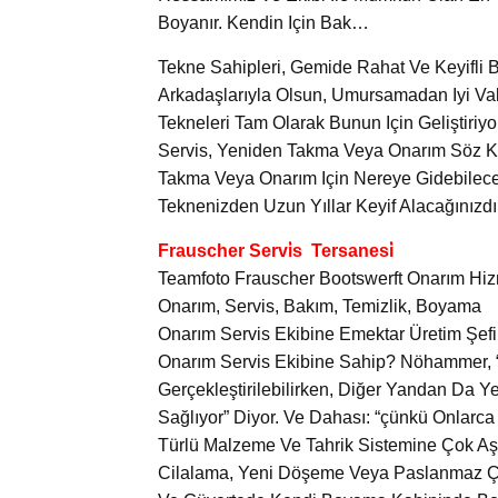
Boyanır. Kendin Için Bak…
Tekne Sahipleri, Gemide Rahat Ve Keyifli Bi
Arkadaşlarıyla Olsun, Umursamadan Iyi Vaki
Tekneleri Tam Olarak Bunun Için Geliştiriyor
Servis, Yeniden Takma Veya Onarım Söz Ko
Takma Veya Onarım Için Nereye Gidebileceği
Teknenizden Uzun Yıllar Keyif Alacağınızdır
Frauscher Servi̇s Tersanesi̇
Teamfoto Frauscher Bootswerft Onarım Hiz
Onarım, Servis, Bakım, Temizlik, Boyama
Onarım Servis Ekibine Emektar Üretim Şef
Onarım Servis Ekibine Sahip? Nöhammer, “
Gerçekleştirilebilirken, Diğer Yandan Da Ye
Sağlıyor” Diyor. Ve Dahası: “çünkü Onlarca
Türlü Malzeme Ve Tahrik Sistemine Çok Aşi
Cilalama, Yeni Döşeme Veya Paslanmaz Çeli