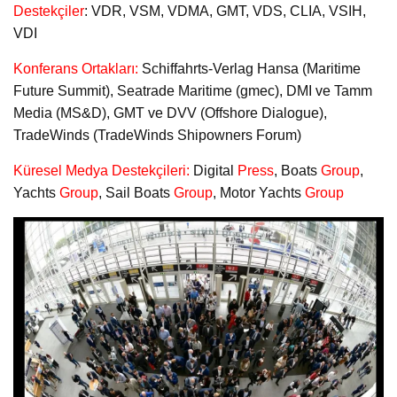
Destekçiler
: VDR, VSM, VDMA, GMT, VDS, CLIA, VSIH,
VDI
Konferans Ortakları:
Schiffahrts-Verlag Hansa (Maritime
Future Summit), Seatrade Maritime (gmec), DMI ve Tamm
Media (MS&D), GMT ve DVV (Offshore Dialogue),
TradeWinds (TradeWinds Shipowners Forum)
Küresel Medya Destekçileri:
Digital
Press
, Boats
Group
,
Yachts
Group
, Sail Boats
Group
, Motor Yachts
Group