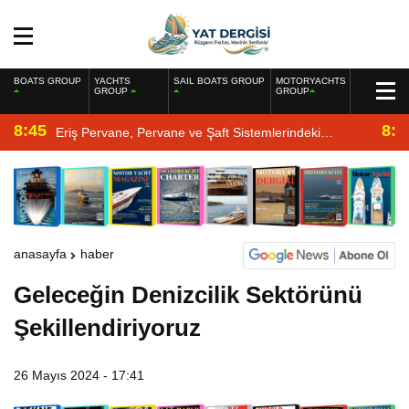
BOATS GROUP
YACHTS
SAIL BOATS GROUP
MOTORYACHTS
GROUP
GROUP
8:45
8:2
Eriş Pervane, Pervane ve Şaft Sistemlerindeki
Uzmanlığıyla Yat Dergisi’nde
anasayfa
haber
Geleceğin Denizcilik Sektörünü
Şekillendiriyoruz
26 Mayıs 2024 - 17:41