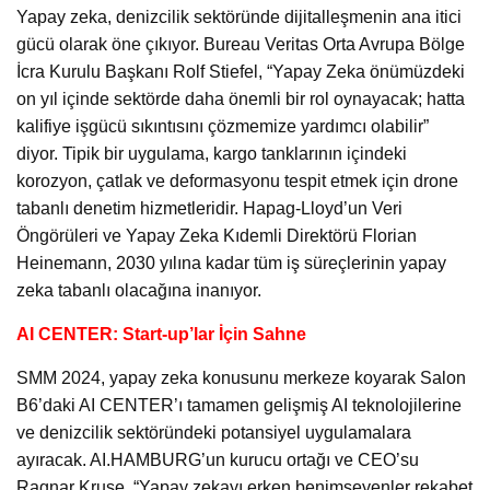
Yapay zeka, denizcilik sektöründe dijitalleşmenin ana itici
gücü olarak öne çıkıyor. Bureau Veritas Orta Avrupa Bölge
İcra Kurulu Başkanı Rolf Stiefel, “Yapay Zeka önümüzdeki
on yıl içinde sektörde daha önemli bir rol oynayacak; hatta
kalifiye işgücü sıkıntısını çözmemize yardımcı olabilir”
diyor. Tipik bir uygulama, kargo tanklarının içindeki
korozyon, çatlak ve deformasyonu tespit etmek için drone
tabanlı denetim hizmetleridir. Hapag-Lloyd’un Veri
Öngörüleri ve Yapay Zeka Kıdemli Direktörü Florian
Heinemann, 2030 yılına kadar tüm iş süreçlerinin yapay
zeka tabanlı olacağına inanıyor.
AI CENTER: Start-up’lar İçin Sahne
SMM 2024, yapay zeka konusunu merkeze koyarak Salon
B6’daki AI CENTER’ı tamamen gelişmiş AI teknolojilerine
ve denizcilik sektöründeki potansiyel uygulamalara
ayıracak. AI.HAMBURG’un kurucu ortağı ve CEO’su
Ragnar Kruse, “Yapay zekayı erken benimseyenler rekabet