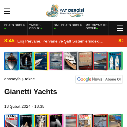
BOATS GROUP
YACHTS
SAIL BOATS GROUP
MOTORYACHTS
GROUP
GROUP
8:45
8:2
Eriş Pervane, Pervane ve Şaft Sistemlerindeki
Uzmanlığıyla Yat Dergisi’nde
anasayfa
tekne
Gianetti Yachts
13 Şubat 2024 - 18:35