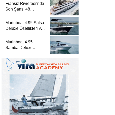
Fransız Rivierası’nda
Son Şans: 48
Metrelik Parillion ile
Mükemmel Bir Yat
Marinboat 4.95 Salsa
Tatili
Deluxe Özellikleri ve
Fiyatları – A Sınıfı
Lüks Tekne
Marinboat 4.95
Samba Deluxe
Özellikleri ve Fiyatları
– A Sınıfı Lüks Tekne