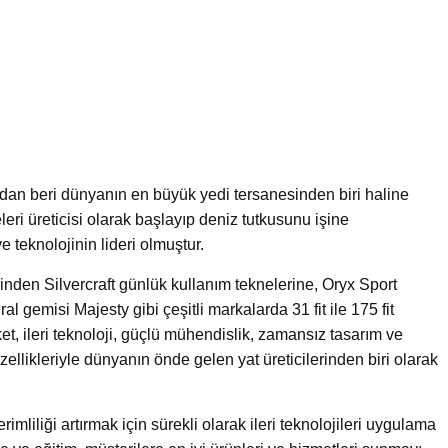
ndan beri dünyanın en büyük yedi tersanesinden biri haline
neleri üreticisi olarak başlayıp deniz tutkusunu işine
e teknolojinin lideri olmuştur.
erinden Silvercraft günlük kullanım teknelerine, Oryx Sport
gemisi Majesty gibi çeşitli markalarda 31 fit ile 175 fit
ket, ileri teknoloji, güçlü mühendislik, zamansız tasarım ve
 özellikleriyle dünyanın önde gelen yat üreticilerinden biri olarak
rimliliği artırmak için sürekli olarak ileri teknolojileri uygulama