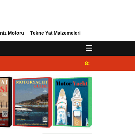
niz Motoru
Tekne Yat Malzemeleri
8:29
Efor Yacht Design,