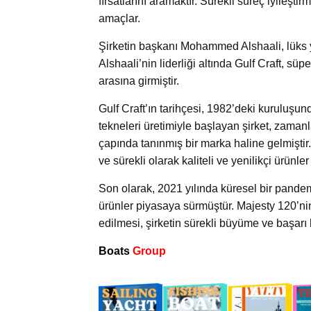
fırsatlarını aramaktır. Sürekli süreç iyileşti
amaçlar.
Şirketin başkanı Mohammed Alshaali, lüks y
Alshaali’nin liderliği altında Gulf Craft, sü
arasına girmiştir.
Gulf Craft’ın tarihçesi, 1982’deki kuruluş
tekneleri üretimiyle başlayan şirket, zama
çapında tanınmış bir marka haline gelmiştir. 
ve sürekli olarak kaliteli ve yenilikçi ürünl
Son olarak, 2021 yılında küresel bir pandem
ürünler piyasaya sürmüştür. Majesty 120’ni
edilmesi, şirketin sürekli büyüme ve başarı 
Boats
Group