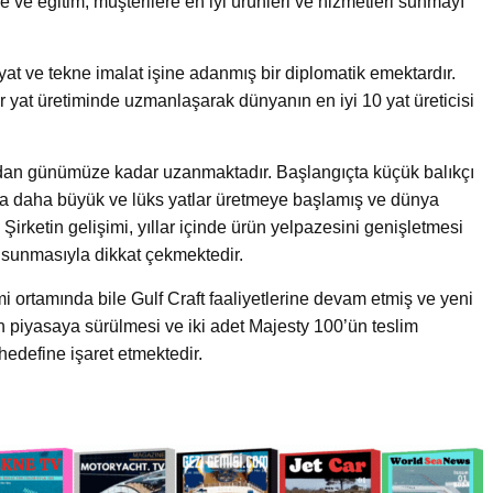
rme ve eğitim, müşterilere en iyi ürünleri ve hizmetleri sunmayı
at ve tekne imalat işine adanmış bir diplomatik emektardır.
per yat üretiminde uzmanlaşarak dünyanın en iyi 10 yat üreticisi
undan günümüze kadar uzanmaktadır. Başlangıçta küçük balıkçı
nla daha büyük ve lüks yatlar üretmeye başlamış ve dünya
Şirketin gelişimi, yıllar içinde ürün yelpazesini genişletmesi
er sunmasıyla dikkat çekmektedir.
i ortamında bile Gulf Craft faaliyetlerine devam etmiş ve yeni
n piyasaya sürülmesi ve iki adet Majesty 100’ün teslim
hedefine işaret etmektedir.