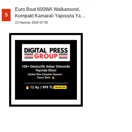
Euro Boat 600WA Walkaround,
5
Kompakt Kamaralı Yapısıyla Yat
Dergisi’nde
22 Haziran 2026-07:39