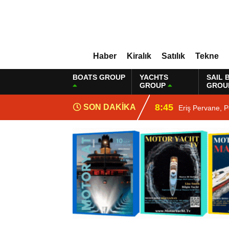
Haber
Kiralık
Satılık
Tekne
BOATS GROUP
YACHTS
SAIL 
GROUP
GROU
8:45
SON DAKİKA
Eriş Pervane, P