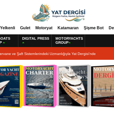
Yelkenli
Gulet
Motoryat
Katamaran
Şişme Bot
De
BOATS
DIGITAL PRESS
MOTORYACHTS
P
GROUP
ervane ve Şaft Sistemlerindeki Uzmanlığıyla Yat Dergisi’nde