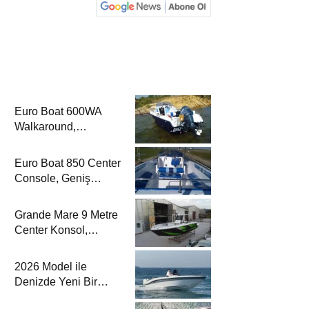
Euro Boat 600WA
Walkaround,
Kompakt Kamaralı
Yapısıyla Yat
Euro Boat 850 Center
Dergisi’nde
Console, Geniş
Güverte Kullanımıyla
Yat Dergisi’nde
Grande Mare 9 Metre
Center Konsol,
Sportif Balıkçılık
Çizgisiyle Yat
2026 Model ile
Dergisi’nde
Denizde Yeni Bir
Yorum