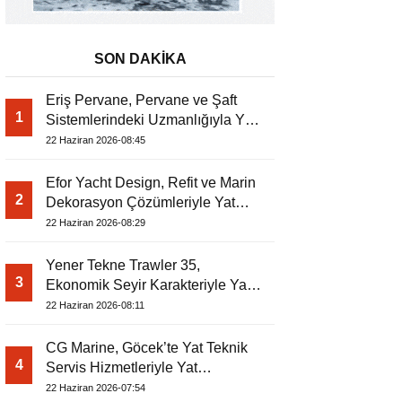
SON DAKİKA
Eriş Pervane, Pervane ve Şaft
1
Sistemlerindeki Uzmanlığıyla Yat
Dergisi’nde
22 Haziran 2026-08:45
Efor Yacht Design, Refit ve Marin
2
Dekorasyon Çözümleriyle Yat
Dergisi’nde
22 Haziran 2026-08:29
Yener Tekne Trawler 35,
3
Ekonomik Seyir Karakteriyle Yat
Dergisi’nde
22 Haziran 2026-08:11
CG Marine, Göcek’te Yat Teknik
4
Servis Hizmetleriyle Yat
Dergisi’nde
22 Haziran 2026-07:54