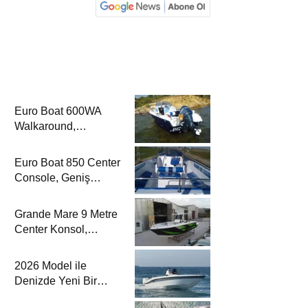
Euro Boat 600WA
Walkaround,
Kompakt Kamaralı
Yapısıyla Yat
Euro Boat 850 Center
Dergisi’nde
Console, Geniş
Güverte Kullanımıyla
Yat Dergisi’nde
Grande Mare 9 Metre
Center Konsol,
Sportif Balıkçılık
Çizgisiyle Yat
2026 Model ile
Dergisi’nde
Denizde Yeni Bir
Yorum