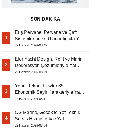
SON DAKİKA
Eriş Pervane, Pervane ve Şaft
1
Sistemlerindeki Uzmanlığıyla Yat
Dergisi’nde
22 Haziran 2026-08:45
Efor Yacht Design, Refit ve Marin
2
Dekorasyon Çözümleriyle Yat
Dergisi’nde
22 Haziran 2026-08:29
Yener Tekne Trawler 35,
3
Ekonomik Seyir Karakteriyle Yat
Dergisi’nde
22 Haziran 2026-08:11
CG Marine, Göcek’te Yat Teknik
4
Servis Hizmetleriyle Yat
Dergisi’nde
22 Haziran 2026-07:54