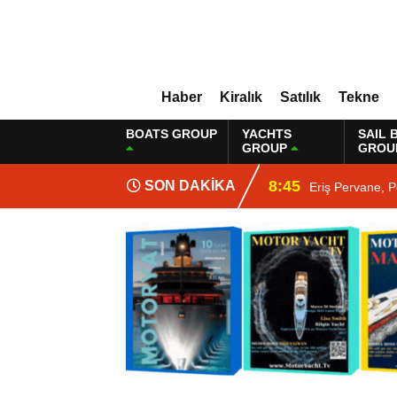
Haber
Kiralık
Satılık
Tekne
BOATS GROUP
YACHTS
SAIL 
GROUP
GROU
8:45
SON DAKİKA
Eriş Pervane, P