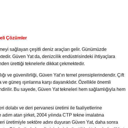
teli Çözümler
eyi sağlayan çeşitli deniz araçları gelir. Günümüzde
ktedir. Güven Yat da, denizcilik endüstrisindeki ihtiyaçlara
en ürettiği teknelerle dikkat çekmektedir.
ğı ve güvenilirliği, Güven Yat’ın temel prensiplerindendir. Çift
a ve güneş ışınlarına karşı dayanıklıdır. Özellikle önemli
ndirilir. Bu sayede, Güven Yat tekneleri hem sağlamlığıyla hem
ri dolabı ve deri pervanesi üretimi ile faaliyetlerine
e adım atan şirket, 2004 yılında CTP tekne imalatına
neleri üretimiyle sektöre adını duyuran Güven Yat, daha sonra