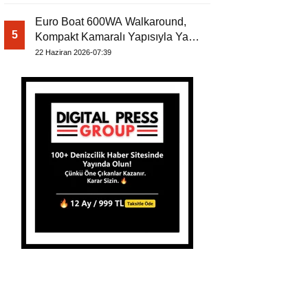
Euro Boat 600WA Walkaround,
5
Kompakt Kamaralı Yapısıyla Yat
Dergisi’nde
22 Haziran 2026-07:39