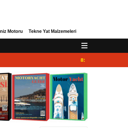
niz Motoru
Tekne Yat Malzemeleri
8:29
Efor Yacht Design,