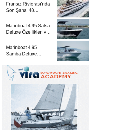
Fransız Rivierası’nda
Son Şans: 48
Metrelik Parillion ile
Mükemmel Bir Yat
Marinboat 4.95 Salsa
Tatili
Deluxe Özellikleri ve
Fiyatları – A Sınıfı
Lüks Tekne
Marinboat 4.95
Samba Deluxe
Özellikleri ve Fiyatları
– A Sınıfı Lüks Tekne