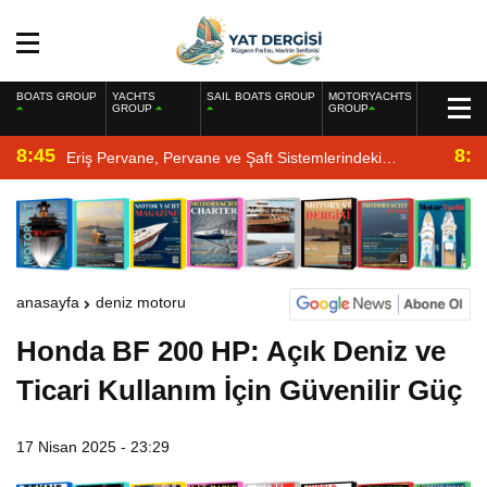
BOATS GROUP
YACHTS
SAIL BOATS GROUP
MOTORYACHTS
GROUP
GROUP
8:45
8:2
Eriş Pervane, Pervane ve Şaft Sistemlerindeki
Uzmanlığıyla Yat Dergisi’nde
anasayfa
deniz motoru
Honda BF 200 HP: Açık Deniz ve
Ticari Kullanım İçin Güvenilir Güç
17 Nisan 2025 - 23:29