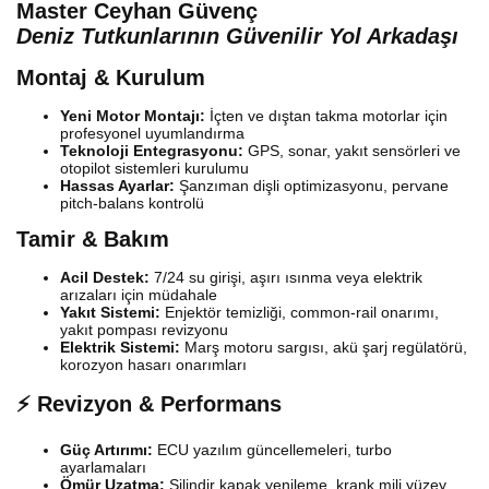
Master Ceyhan Güvenç
Deniz Tutkunlarının Güvenilir Yol Arkadaşı
Montaj & Kurulum
Yeni Motor Montajı:
İçten ve dıştan takma motorlar için
profesyonel uyumlandırma
Teknoloji Entegrasyonu:
GPS, sonar, yakıt sensörleri ve
otopilot sistemleri kurulumu
Hassas Ayarlar:
Şanzıman dişli optimizasyonu, pervane
pitch-balans kontrolü
Tamir & Bakım
Acil Destek:
7/24 su girişi, aşırı ısınma veya elektrik
arızaları için müdahale
Yakıt Sistemi:
Enjektör temizliği, common-rail onarımı,
yakıt pompası revizyonu
Elektrik Sistemi:
Marş motoru sargısı, akü şarj regülatörü,
korozyon hasarı onarımları
⚡ Revizyon & Performans
Güç Artırımı:
ECU yazılım güncellemeleri, turbo
ayarlamaları
Ömür Uzatma:
Silindir kapak yenileme, krank mili yüzey