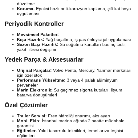
düzeltme
Koruma:
Epoksi bazlı anti-korozyon kaplama, çift kat boya
uygulaması
Periyodik Kontroller
Mevsimsel Paketler:
Kışa Hazırlık:
Yağ boşaltma, iç pas önleyici jel uygulaması
Sezon Başı Hazırlık:
Su soğutma kanalları basınç testi,
yakıt filtresi değişimi
Yedek Parça & Aksesuarlar
Orijinal Parçalar:
Volvo Penta, Mercury, Yanmar markaları
için özel stok
Performans Yükseltme:
3 veya 4 palalı alüminyum
pervaneler
Marin Elektronik:
Su geçirmez sigorta kutuları, lityum
batarya dönüşümleri
Özel Çözümler
Trailer Servisi:
Fren hidroliği onarımı, aks ayarı
Mobil Ekip:
İstanbul marina ağında 2 saatte müdahale
garantisi
Eğitimler:
Yakıt tasarrufu teknikleri, temel arıza teşhisi
eğitimleri