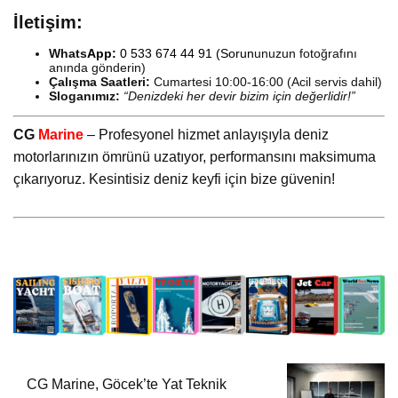
İletişim:
Whats
App:
0 533 674 44 91
(Sorun
unuzun fotoğrafını
anında gönderin)
Çalışma Saatleri:
Cumartesi 10:00-16:00 (Acil servis dahil)
Sloganımız:
“Denizdeki her devir bizim için değerlidir!”
CG
Marine
– Profesyonel hizmet anlayışıyla deniz
motorlarınızın ömrünü uzatıyor, performansını maksimuma
çıkarıyoruz. Kesintisiz deniz keyfi için bize güvenin!
CG Marine, Göcek’te Yat Teknik