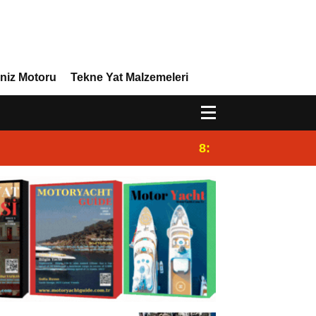
niz Motoru
Tekne Yat Malzemeleri
8:29
Efor Yacht Design,