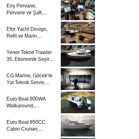
Eriş Pervane,
Pervane ve Şaft
Sistemlerindeki
Uzmanlığıyla Yat
Efor Yacht Design,
Dergisi’nde
Refit ve Marin
Dekorasyon
Çözümleriyle Yat
Yener Tekne Trawler
Dergisi’nde
35, Ekonomik Seyir
Karakteriyle Yat
Dergisi’nde
CG Marine, Göcek’te
Yat Teknik Servis
Hizmetleriyle Yat
Dergisi’nde
Euro Boat 600WA
Walkaround,
Kompakt Kamaralı
Yapısıyla Yat
Euro Boat 850CC
Dergisi’nde
Cabin Cruiser,
Konaklamalı Seyir