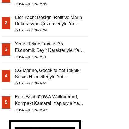
Dergisi’nde
22 Haziran 2026-08:45
Efor Yacht Design, Refit ve Marin
2
Dekorasyon Çözümleriyle Yat
Dergisi’nde
22 Haziran 2026-08:29
Yener Tekne Trawler 35,
3
Ekonomik Seyir Karakteriyle Yat
Dergisi’nde
22 Haziran 2026-08:11
CG Marine, Göcek’te Yat Teknik
4
Servis Hizmetleriyle Yat
Dergisi’nde
22 Haziran 2026-07:54
Euro Boat 600WA Walkaround,
5
Kompakt Kamaralı Yapısıyla Yat
Dergisi’nde
22 Haziran 2026-07:39