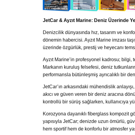
JetCar & Ayzıt Marine: Deniz Üzerinde Ye
Denizcilik dünyasında hız, tasarım ve konfor
dönemin habercisi. Ayzıt Marine imzası taşıy
üzerinde özgürlük, prestij ve heyecanı tems
Ayzıt Marine’in profesyonel kadrosu; bilgi, 
Markanın kuruluş felsefesi, deniz tutkunların
performansla bütünleşmiş ayrıcalıklı bir d
JetCar’ın arkasındaki mühendislik anlayışı, 
akıcı ve güven veren bir deniz aracına dönü
kontrollü bir sürüş sağlarken, kullanıcıya y
Korozyona dayanıklı fiberglass kompozit gövd
yapısıyla JetCar; denizde uzun ömürlü, güveni
hem sportif hem de konforlu bir atmosfer yaşa