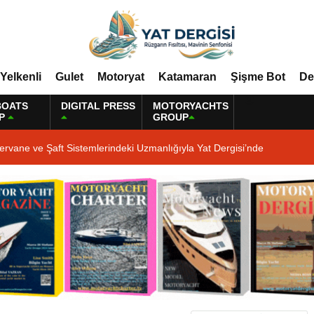
Yelkenli
Gulet
Motoryat
Katamaran
Şişme Bot
De
BOATS
DIGITAL PRESS
MOTORYACHTS
P
GROUP
ervane ve Şaft Sistemlerindeki Uzmanlığıyla Yat Dergisi’nde