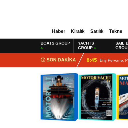
Haber
Kiralık
Satılık
Tekne
BOATS GROUP
YACHTS
SAIL 
GROUP
GROU
8:45
SON DAKİKA
Eriş Pervane, P