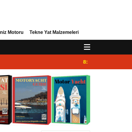
niz Motoru
Tekne Yat Malzemeleri
8:29
Efor Yacht Design,