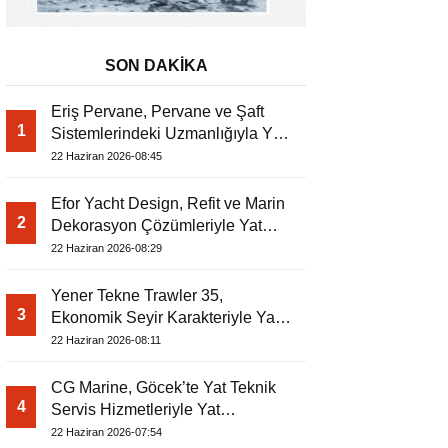
SON DAKİKA
Eriş Pervane, Pervane ve Şaft
1
Sistemlerindeki Uzmanlığıyla Yat
Dergisi’nde
22 Haziran 2026-08:45
Efor Yacht Design, Refit ve Marin
2
Dekorasyon Çözümleriyle Yat
Dergisi’nde
22 Haziran 2026-08:29
Yener Tekne Trawler 35,
3
Ekonomik Seyir Karakteriyle Yat
Dergisi’nde
22 Haziran 2026-08:11
CG Marine, Göcek’te Yat Teknik
4
Servis Hizmetleriyle Yat
Dergisi’nde
22 Haziran 2026-07:54