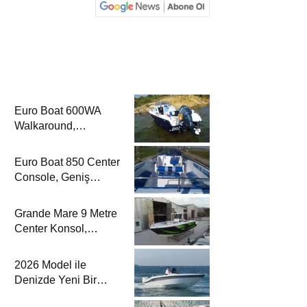
Euro Boat 600WA
Walkaround,
Kompakt Kamaralı
Yapısıyla Yat
Euro Boat 850 Center
Dergisi’nde
Console, Geniş
Güverte Kullanımıyla
Yat Dergisi’nde
Grande Mare 9 Metre
Center Konsol,
Sportif Balıkçılık
Çizgisiyle Yat
2026 Model ile
Dergisi’nde
Denizde Yeni Bir
Yorum