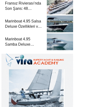
Fransız Rivierası’nda
Son Şans: 48
Metrelik Parillion ile
Mükemmel Bir Yat
Marinboat 4.95 Salsa
Tatili
Deluxe Özellikleri ve
Fiyatları – A Sınıfı
Lüks Tekne
Marinboat 4.95
Samba Deluxe
Özellikleri ve Fiyatları
– A Sınıfı Lüks Tekne