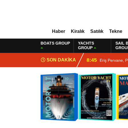
Haber
Kiralık
Satılık
Tekne
BOATS GROUP
YACHTS
SAIL 
GROUP
GROU
8:45
SON DAKİKA
Eriş Pervane, P