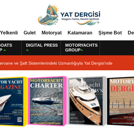
Yelkenli
Gulet
Motoryat
Katamaran
Şişme Bot
De
BOATS
DIGITAL PRESS
MOTORYACHTS
P
GROUP
ervane ve Şaft Sistemlerindeki Uzmanlığıyla Yat Dergisi’nde