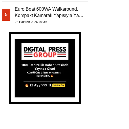
Euro Boat 600WA Walkaround,
5
Kompakt Kamaralı Yapısıyla Yat
Dergisi’nde
22 Haziran 2026-07:39