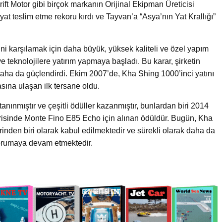
ift Motor gibi birçok markanın Orijinal Ekipman Üreticisi
yat teslim etme rekoru kırdı ve Tayvan’a “Asya’nın Yat Krallığı”
ni karşılamak için daha büyük, yüksek kaliteli ve özel yapım
ve teknolojilere yatırım yapmaya başladı. Bu karar, şirketin
daha da güçlendirdi. Ekim 2007’de, Kha Shing 1000’inci yatını
ına ulaşan ilk tersane oldu.
anınmıştır ve çeşitli ödüller kazanmıştır, bunlardan biri 2014
isinde Monte Fino E85 Echo için alınan ödüldür. Bugün, Kha
rinden biri olarak kabul edilmektedir ve sürekli olarak daha da
korumaya devam etmektedir.