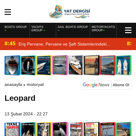
BOATS GROUP
YACHTS
SAIL BOATS GROUP
MOTORYACHTS
GROUP
GROUP
8:45
8:2
Eriş Pervane, Pervane ve Şaft Sistemlerindeki
Uzmanlığıyla Yat Dergisi’nde
anasayfa
motoryat
Leopard
13 Şubat 2024 - 22:27