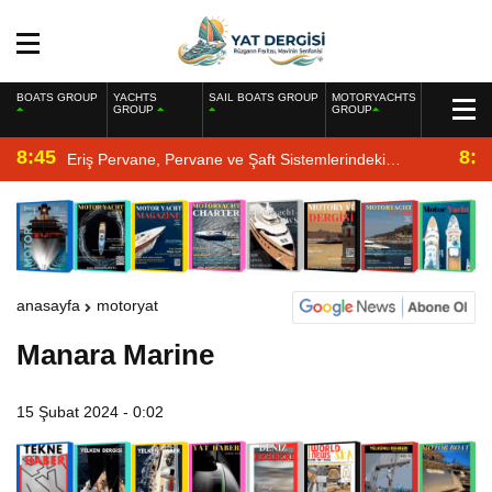
BOATS GROUP
YACHTS
SAIL BOATS GROUP
MOTORYACHTS
GROUP
GROUP
8:45
8:2
Eriş Pervane, Pervane ve Şaft Sistemlerindeki
Uzmanlığıyla Yat Dergisi’nde
anasayfa
motoryat
Manara Marine
15 Şubat 2024 - 0:02