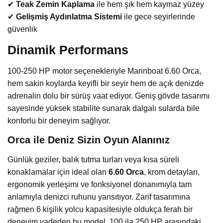
✔
Teak Zemin Kaplama
ile hem şık hem kaymaz yüzey
✔
Gelişmiş Aydınlatma Sistemi
ile gece seyirlerinde
güvenlik
Dinamik Performans
100-250 HP motor seçenekleriyle Marinboat 6.60 Orca,
hem sakin koylarda keyifli bir seyir hem de açık denizde
adrenalin dolu bir sürüş vaat ediyor. Geniş gövde tasarımı
sayesinde yüksek stabilite sunarak dalgalı sularda bile
konforlu bir deneyim sağlıyor.
Orca ile Deniz Sizin Oyun Alanınız
Günlük geziler, balık tutma turları veya kısa süreli
konaklamalar için ideal olan
6.60 Orca
, krom detayları,
ergonomik yerleşimi ve fonksiyonel donanımıyla tam
anlamıyla denizci ruhunu yansıtıyor. Zarif tasarımına
rağmen 6 kişilik yolcu kapasitesiyle oldukça ferah bir
deneyim vadeden bu model, 100 ila 250 HP arasındaki