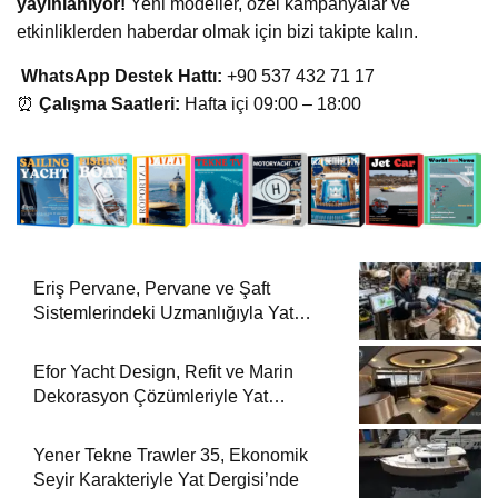
yayınlanıyor!
Yeni modeller, özel kampanyalar ve
etkinliklerden haberdar olmak için bizi takipte kalın.
WhatsApp Destek Hattı:
+90 537 432 71 17
⏰
Çalışma Saatleri:
Hafta içi 09:00 – 18:00
Eriş Pervane, Pervane ve Şaft
Sistemlerindeki Uzmanlığıyla Yat
Dergisi’nde
Efor Yacht Design, Refit ve Marin
Dekorasyon Çözümleriyle Yat
Dergisi’nde
Yener Tekne Trawler 35, Ekonomik
Seyir Karakteriyle Yat Dergisi’nde