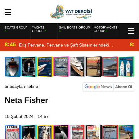
BOATS GROUP
YACHTS
SAIL BOATS GROUP
MOTORYACHTS
GROUP
GROUP
8:45
8:2
Eriş Pervane, Pervane ve Şaft Sistemlerindeki
Uzmanlığıyla Yat Dergisi’nde
anasayfa
tekne
Neta Fisher
15 Şubat 2024 - 14:57