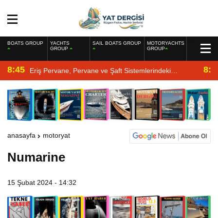
BOATS GROUP
YACHTS
SAIL BOATS GROUP
MOTORYACHTS
GROUP
GROUP
8:45
8:2
Eriş Pervane, Pervane ve Şaft Sistemlerindeki
Uzmanlığıyla Yat Dergisi’nde
anasayfa
motoryat
Numarine
15 Şubat 2024 - 14:32