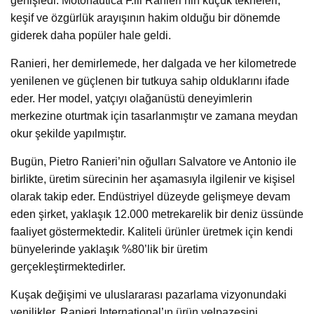
genişledi. Motonautica F.lli Ranieri’nin küçük tekneleri,
keşif ve özgürlük arayışının hakim olduğu bir dönemde
giderek daha popüler hale geldi.
Ranieri, her demirlemede, her dalgada ve her kilometrede
yenilenen ve güçlenen bir tutkuya sahip olduklarını ifade
eder. Her model, yatçıyı olağanüstü deneyimlerin
merkezine oturtmak için tasarlanmıştır ve zamana meydan
okur şekilde yapılmıştır.
Bugün, Pietro Ranieri’nin oğulları Salvatore ve Antonio ile
birlikte, üretim sürecinin her aşamasıyla ilgilenir ve kişisel
olarak takip eder. Endüstriyel düzeyde gelişmeye devam
eden şirket, yaklaşık 12.000 metrekarelik bir deniz üssünde
faaliyet göstermektedir. Kaliteli ürünler üretmek için kendi
bünyelerinde yaklaşık %80’lik bir üretim
gerçekleştirmektedirler.
Kuşak değişimi ve uluslararası pazarlama vizyonundaki
yenilikler, Ranieri International’ın ürün yelpazesini