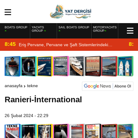
BOATS GROUP
YACHTS
SAIL BOATS GROUP
MOTORYACHTS
GROUP
GROUP
8:45
8:2
Eriş Pervane, Pervane ve Şaft Sistemlerindeki
Uzmanlığıyla Yat Dergisi’nde
anasayfa
tekne
Ranieri-İnternational
26 Şubat 2024 - 22:29