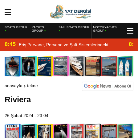
BOATS GROUP
YACHTS
SAIL BOATS GROUP
MOTORYACHTS
GROUP
GROUP
8:45
8:2
Eriş Pervane, Pervane ve Şaft Sistemlerindeki
Uzmanlığıyla Yat Dergisi’nde
anasayfa
tekne
Riviera
26 Şubat 2024 - 23:04