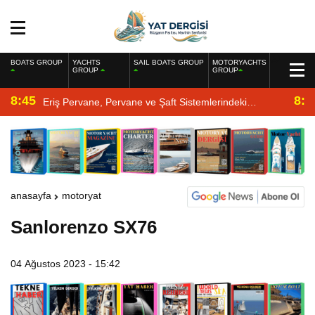
BOATS GROUP
YACHTS
SAIL BOATS GROUP
MOTORYACHTS
GROUP
GROUP
8:45
8:2
Eriş Pervane, Pervane ve Şaft Sistemlerindeki
Uzmanlığıyla Yat Dergisi’nde
anasayfa
motoryat
Sanlorenzo SX76
04 Ağustos 2023 - 15:42