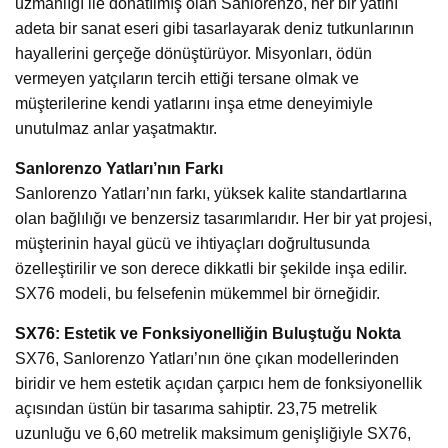
uzmanlığı ile donatılmış olan Sanlorenzo, her bir yatını
adeta bir sanat eseri gibi tasarlayarak deniz tutkunlarının
hayallerini gerçeğe dönüştürüyor. Misyonları, ödün
vermeyen yatçıların tercih ettiği tersane olmak ve
müşterilerine kendi yatlarını inşa etme deneyimiyle
unutulmaz anlar yaşatmaktır.
Sanlorenzo Yatları’nın Farkı
Sanlorenzo Yatları’nın farkı, yüksek kalite standartlarına
olan bağlılığı ve benzersiz tasarımlarıdır. Her bir yat projesi,
müşterinin hayal gücü ve ihtiyaçları doğrultusunda
özelleştirilir ve son derece dikkatli bir şekilde inşa edilir.
SX76 modeli, bu felsefenin mükemmel bir örneğidir.
SX76: Estetik ve Fonksiyonelliğin Buluştuğu Nokta
SX76, Sanlorenzo Yatları’nın öne çıkan modellerinden
biridir ve hem estetik açıdan çarpıcı hem de fonksiyonellik
açısından üstün bir tasarıma sahiptir. 23,75 metrelik
uzunluğu ve 6,60 metrelik maksimum genişliğiyle SX76,