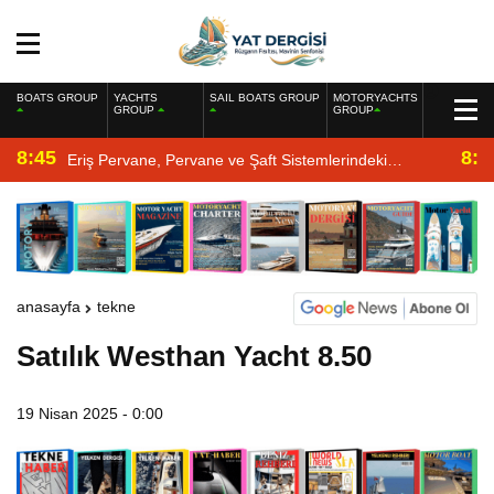
BOATS GROUP
YACHTS
SAIL BOATS GROUP
MOTORYACHTS
GROUP
GROUP
8:45
8:2
Eriş Pervane, Pervane ve Şaft Sistemlerindeki
Uzmanlığıyla Yat Dergisi’nde
anasayfa
tekne
Satılık Westhan Yacht 8.50
19 Nisan 2025 - 0:00