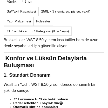
Ağırlık
4.5 ton
Su/Yakıt Kapasitesi
250L x 3 (temiz su, pis su, yakıt)
Yapı Malzemesi
Polyester
CE Sertifikası
C Kategorisi (Kıyı Seyri)
Bu özellikler, WST 8.50’yi hem kısa tatiller hem de uzun
deniz seyahatleri için güvenilir kılıyor.
Konfor ve Lüksün Detaylarla
Buluşması
1. Standart Donanım
Westhan Yacht, WST 8.50’yi son derece donanımlı bir
şekilde sunuyor:
7” Lowrance GPS ve balık bulucu
Radar reflektörlü bayrak direği
Otomatik sintine pompaları