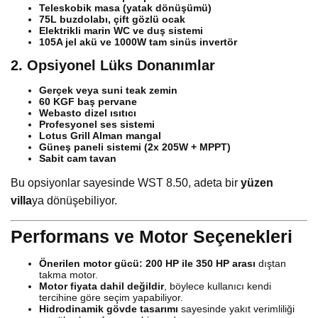
Teleskobik masa (yatak dönüşümü)
75L buzdolabı, çift gözlü ocak
Elektrikli marin WC ve duş sistemi
105A jel akü ve 1000W tam sinüs invertör
2. Opsiyonel Lüks Donanımlar
Gerçek veya suni teak zemin
60 KGF baş pervane
Webasto dizel ısıtıcı
Profesyonel ses sistemi
Lotus Grill Alman mangal
Güneş paneli sistemi (2x 205W + MPPT)
Sabit cam tavan
Bu opsiyonlar sayesinde WST 8.50, adeta bir
yüzen
villa
ya dönüşebiliyor.
Performans ve Motor Seçenekleri
Önerilen motor gücü:
200 HP ile 350 HP arası
dıştan
takma motor.
Motor fiyata dahil değildir
, böylece kullanıcı kendi
tercihine göre seçim yapabiliyor.
Hidrodinamik gövde tasarımı
sayesinde yakıt verimliliği