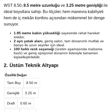
WST 8.50,
8.5 metre uzunluğu
ve
3.25 metre genişliği
ile
ideal boyutlara sahip. Bu ölçüler, hem manevra kabiliyeti
hem de iç mekân konforu açısından mükemmel bir denge
sunuyor.
1.95 metre kabin yüksekliği
sayesinde rahat hareket
imkânı.
2 ayrı yatak alanı
, geniş salon, tam donanımlı mutfak ve
banyo ile uzun seyirler için ideal.
100 farklı renk seçeneği
(üretim aşamasında malzeme
bazlı) ve geniş opsiyonel donanım listesiyle tamamen
kişiselleştirilebilir.
2. Üstün Teknik Altyapı
Özellik
Değer
Tam Boy
8.50 m
Genişlik
3.25 m
Draft
0.65 m