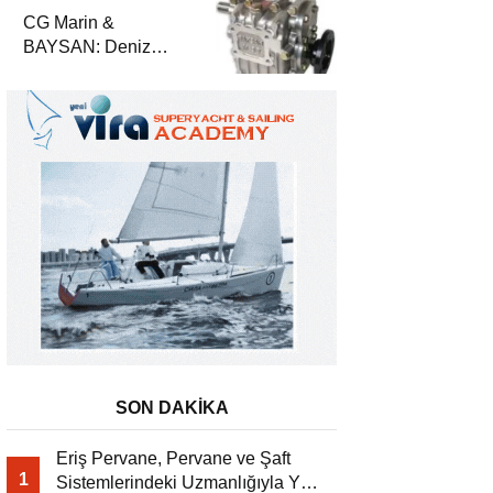
ve Deniz Motorları
CG Marin &
BAYSAN: Deniz
Aktarma
Sistemlerinde
Güvenilir Ortaklık
SON DAKİKA
Eriş Pervane, Pervane ve Şaft
1
Sistemlerindeki Uzmanlığıyla Yat