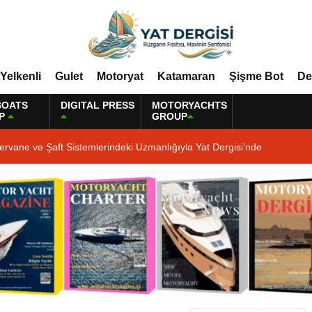
Yelkenli
Gulet
Motoryat
Katamaran
Şişme Bot
De
BOATS
DIGITAL PRESS
MOTORYACHTS
P
GROUP
ervane ve Şaft Sistemlerindeki Uzmanlığıyla Yat Dergisi’nde