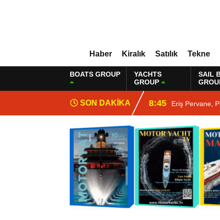
Haber
Kiralık
Satılık
Tekne
BOATS GROUP
YACHTS
SAIL 
GROUP
GROU
8:45
SON DAKİKA
Eriş Pervane, P