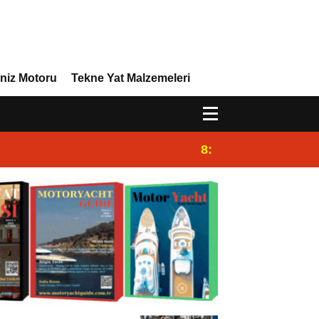
niz Motoru
Tekne Yat Malzemeleri
8:29
Efor Yacht Design,