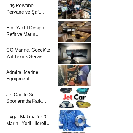
Eriş Pervane,
Pervane ve Şaft
Sistemlerindeki
Uzmanlığıyla Yat
Efor Yacht Design,
Dergisi’nde
Refit ve Marin
Dekorasyon
Çözümleriyle Yat
CG Marine, Göcek’te
Dergisi’nde
Yat Teknik Servis
Hizmetleriyle Yat
Dergisi’nde
Admiral Marine
Equipment
Jet Car ile Su
Sporlarında Fark
Yaratın!
Uygar Makina & CG
Marin | Yerli Hidrolik
Deniz Şanzımanları