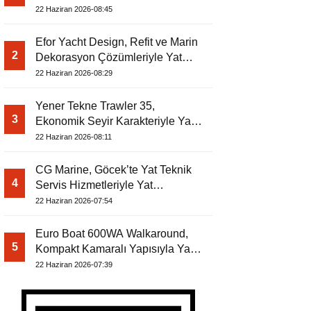
Dergisi’nde
22 Haziran 2026-08:45
Efor Yacht Design, Refit ve Marin
2
Dekorasyon Çözümleriyle Yat
Dergisi’nde
22 Haziran 2026-08:29
Yener Tekne Trawler 35,
3
Ekonomik Seyir Karakteriyle Yat
Dergisi’nde
22 Haziran 2026-08:11
CG Marine, Göcek’te Yat Teknik
4
Servis Hizmetleriyle Yat
Dergisi’nde
22 Haziran 2026-07:54
Euro Boat 600WA Walkaround,
5
Kompakt Kamaralı Yapısıyla Yat
Dergisi’nde
22 Haziran 2026-07:39