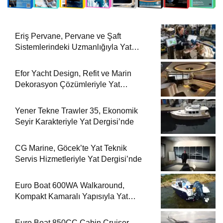
Eriş Pervane, Pervane ve Şaft
Sistemlerindeki Uzmanlığıyla Yat
Dergisi’nde
Efor Yacht Design, Refit ve Marin
Dekorasyon Çözümleriyle Yat
Dergisi’nde
Yener Tekne Trawler 35, Ekonomik
Seyir Karakteriyle Yat Dergisi’nde
CG Marine, Göcek’te Yat Teknik
Servis Hizmetleriyle Yat Dergisi’nde
Euro Boat 600WA Walkaround,
Kompakt Kamaralı Yapısıyla Yat
Dergisi’nde
Euro Boat 850CC Cabin Cruiser,