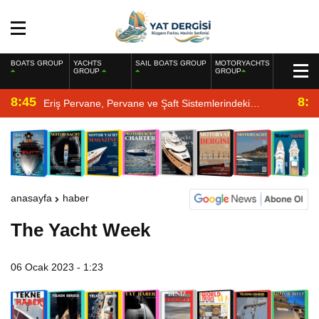
BOATS GROUP
YACHTS
SAIL BOATS GROUP
MOTORYACHTS
GROUP
GROUP
8:45
8:2
Eriş Pervane, Pervane ve Şaft Sistemlerindeki
Uzmanlığıyla Yat Dergisi’nde
anasayfa
haber
The Yacht Week
06 Ocak 2023 - 1:23