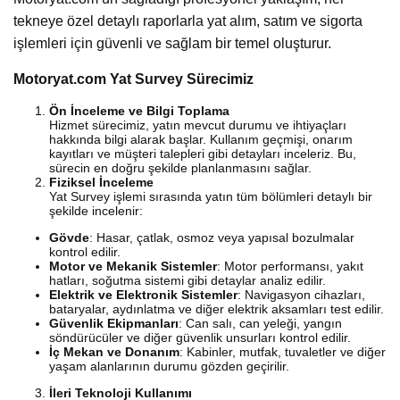
tekneye özel detaylı raporlarla yat alım, satım ve sigorta
işlemleri için güvenli ve sağlam bir temel oluşturur.
Motoryat.com Yat Survey Sürecimiz
Ön İnceleme ve Bilgi Toplama
Hizmet sürecimiz, yatın mevcut durumu ve ihtiyaçları
hakkında bilgi alarak başlar. Kullanım geçmişi, onarım
kayıtları ve müşteri talepleri gibi detayları inceleriz. Bu,
sürecin en doğru şekilde planlanmasını sağlar.
Fiziksel İnceleme
Yat Survey işlemi sırasında yatın tüm bölümleri detaylı bir
şekilde incelenir:
Gövde
: Hasar, çatlak, osmoz veya yapısal bozulmalar
kontrol edilir.
Motor ve Mekanik Sistemler
: Motor performansı, yakıt
hatları, soğutma sistemi gibi detaylar analiz edilir.
Elektrik ve Elektronik Sistemler
: Navigasyon cihazları,
bataryalar, aydınlatma ve diğer elektrik aksamları test edilir.
Güvenlik Ekipmanları
: Can salı, can yeleği, yangın
söndürücüler ve diğer güvenlik unsurları kontrol edilir.
İç Mekan ve Donanım
: Kabinler, mutfak, tuvaletler ve diğer
yaşam alanlarının durumu gözden geçirilir.
İleri Teknoloji Kullanımı