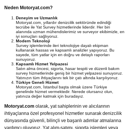
Neden Motoryat.com?
Deneyim ve Uzmanlık
Motoryat.com, yıllardır denizcilik sektöründe edindiği
tecrübe ile Yat Survey hizmetlerinde liderdir. Her biri
alanında uzman mühendislerimiz ve surveyor ekibimizle, en
iyi sonuçları sağlıyoruz.
Modern Teknoloji
Survey işlemlerinde ileri teknolojiye dayalı ekipman
kullanarak hassas ve kapsamlı analizler yapıyoruz. Bu
sayede, tüm yatlar için en doğru ve detaylı raporları
sunuyoruz.
Kapsamlı Hizmet Yelpazesi
Satın alma öncesi, sigorta, hasar tespiti ve düzenli bakım
survey hizmetlerinde geniş bir hizmet yelpazesi sunuyoruz.
Yatınızın tüm ihtiyaçlarını tek bir çatı altında karşılıyoruz.
Türkiye Geneli Hizmet
Motoryat.com, İstanbul başta olmak üzere Türkiye
genelinde hizmet vermektedir. Nerede olursanız olun,
yatınıza değer katmak için buradayız.
Motoryat.com
olarak, yat sahiplerinin ve alıcılarının
ihtiyaçlarına özel profesyonel hizmetler sunarak denizcilik
dünyasında güvenli, bilinçli ve başarılı adımlar atmalarına
yardımcı oluyoruz. Yat alım-satımı, sigorta işlemleri veya