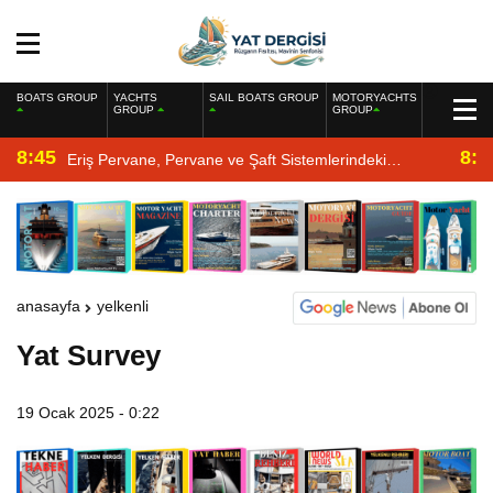
BOATS GROUP
YACHTS
SAIL BOATS GROUP
MOTORYACHTS
GROUP
GROUP
8:45
8:2
Eriş Pervane, Pervane ve Şaft Sistemlerindeki
Uzmanlığıyla Yat Dergisi’nde
anasayfa
yelkenli
Yat Survey
19 Ocak 2025 - 0:22